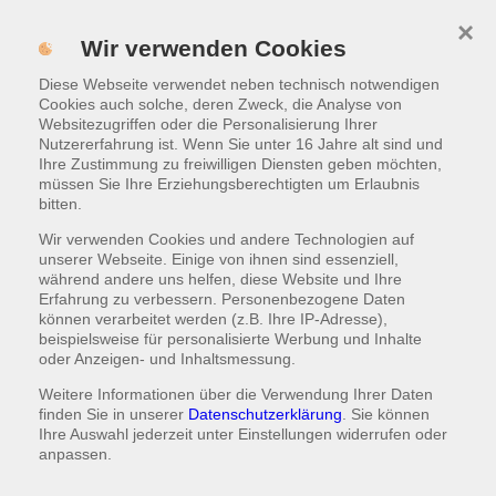
×
Menü
Wir verwenden Cookies
Diese Webseite verwendet neben technisch notwendigen
WARENKORB
|
0,00 €
Cookies auch solche, deren Zweck, die Analyse von
Websitezugriffen oder die Personalisierung Ihrer
Nutzererfahrung ist. Wenn Sie unter 16 Jahre alt sind und
ANGEBOTE
Ihre Zustimmung zu freiwilligen Diensten geben möchten,
müssen Sie Ihre Erziehungsberechtigten um Erlaubnis
gültig Mo bis Fr von 11:00 bis 14:00 Uhr
bitten.
Wir verwenden Cookies und andere Technologien auf
unserer Webseite. Einige von ihnen sind essenziell,
während andere uns helfen, diese Website und Ihre
Drehspieß Döner Art im Brot mit 0,33l Getränk
Drehspieß Döner Art im Brot mit 0,33l
Erfahrung zu verbessern. Personenbezogene Daten
ist nur Mittags verfügbar.
Getränk
können verarbeitet werden (z.B. Ihre IP-Adresse),
beispielsweise für personalisierte Werbung und Inhalte
Drehspieß Döner Art im Brot + 1 Getränk 0,33l (zzgl. 0,25€
oder Anzeigen- und Inhaltsmessung.
Pfand)
Weitere Informationen über die Verwendung Ihrer Daten
finden Sie in unserer
Datenschutzerklärung
. Sie können
9,50 €
HINZUFÜGEN
Ihre Auswahl jederzeit unter
Einstellungen
widerrufen oder
zzgl. 0,25 € Pfand
anpassen.