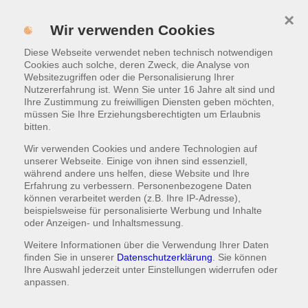
×
Menü
Wir verwenden Cookies
Diese Webseite verwendet neben technisch notwendigen
WARENKORB
|
0,00 €
Cookies auch solche, deren Zweck, die Analyse von
Websitezugriffen oder die Personalisierung Ihrer
Nutzererfahrung ist. Wenn Sie unter 16 Jahre alt sind und
SALATE
Ihre Zustimmung zu freiwilligen Diensten geben möchten,
müssen Sie Ihre Erziehungsberechtigten um Erlaubnis
Knackig frische Salate, dazu hausgebackenes Brot und
bitten.
Dressing nach Wahl
Wir verwenden Cookies und andere Technologien auf
unserer Webseite. Einige von ihnen sind essenziell,
während andere uns helfen, diese Website und Ihre
Erfahrung zu verbessern. Personenbezogene Daten
Gemischter Salat
können verarbeitet werden (z.B. Ihre IP-Adresse),
beispielsweise für personalisierte Werbung und Inhalte
Eisbergsalat, Gurken, Paprika, Zwiebeln, Tomaten, Oliven,
oder Anzeigen- und Inhaltsmessung.
Mais, Peperoni, Käse
Weitere Informationen über die Verwendung Ihrer Daten
finden Sie in unserer
Datenschutzerklärung
. Sie können
8,00 €
HINZUFÜGEN
Ihre Auswahl jederzeit unter
Einstellungen
widerrufen oder
anpassen.