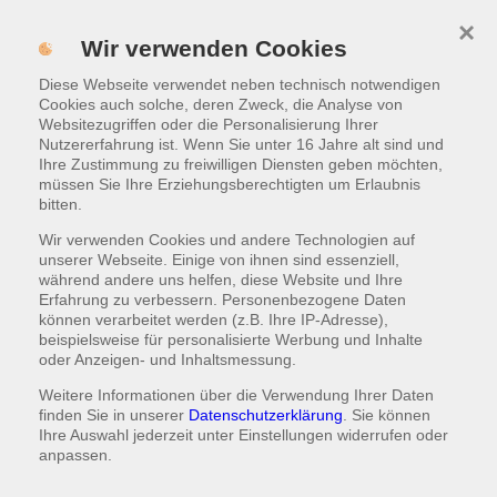
×
Menü
Wir verwenden Cookies
Diese Webseite verwendet neben technisch notwendigen
ONLINE BESTELLEN
Cookies auch solche, deren Zweck, die Analyse von
Websitezugriffen oder die Personalisierung Ihrer
Nutzererfahrung ist. Wenn Sie unter 16 Jahre alt sind und
IMPRESSUM / RECHTLICHE
Ihre Zustimmung zu freiwilligen Diensten geben möchten,
müssen Sie Ihre Erziehungsberechtigten um Erlaubnis
INFORMATIONEN
bitten.
Wir verwenden Cookies und andere Technologien auf
unserer Webseite. Einige von ihnen sind essenziell,
Bitte Postleitzahl eingeben
während andere uns helfen, diese Website und Ihre
Erfahrung zu verbessern. Personenbezogene Daten
können verarbeitet werden (z.B. Ihre IP-Adresse),
beispielsweise für personalisierte Werbung und Inhalte
oder Anzeigen- und Inhaltsmessung.
ONLINE BESTELLEN
Weitere Informationen über die Verwendung Ihrer Daten
finden Sie in unserer
Datenschutzerklärung
. Sie können
Ihre Auswahl jederzeit unter
Einstellungen
widerrufen oder
oder
anpassen.
ESSEN SELBST ABHOLEN